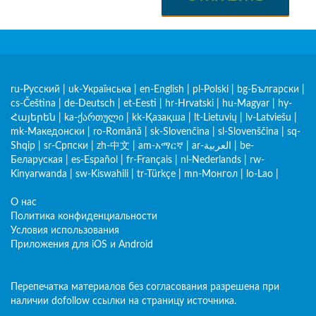
ru-Русский
|
uk-Українська
|
en-English
|
pl-Polski
|
bg-Български
|
cs-Čeština
|
de-Deutsch
|
et-Eesti
|
hr-Hrvatski
|
hu-Magyar
|
hy-
Հայերեն
|
ka-ქართული
|
kk-Қазақша
|
lt-Lietuvių
|
lv-Latviešu
|
mk-Македонски
|
ro-Română
|
sk-Slovenčina
|
sl-Slovenščina
|
sq-
Shqip
|
sr-Српски
|
zh-中文
|
am-አማርኛ
|
ar-العربية
|
be-
Беларуская
|
es-Español
|
fr-Français
|
nl-Nederlands
|
rw-
Kinyarwanda
|
sw-Kiswahili
|
tr-Türkçe
|
mn-Монгол
|
lo-Lao
|
О нас
Политика конфиденциальности
Условия использования
Приложения для iOS и Android
Перепечатка материалов без согласования разрешена при
наличии dofollow ссылки на страницу источника.