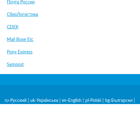
Почта России
СберЛогистика
CDEK
Mail Boxe Etc
Pony Express
Sampost
ru-Русский
|
uk-Українська
|
en-English
|
pl-Polski
|
bg-Български
|
cs-Čeština
|
de-Deutsch
|
et-Eesti
|
hr-Hrvatski
|
hu-Magyar
|
hy-
Հայերեն
|
ka-ქართული
|
kk-Қазақша
|
lt-Lietuvių
|
lv-Latviešu
|
mk-Македонски
|
ro-Română
|
sk-Slovenčina
|
sl-Slovenščina
|
sq-
Shqip
|
sr-Српски
|
zh-中文
|
am-አማርኛ
|
ar-العربية
|
be-
Беларуская
|
es-Español
|
fr-Français
|
nl-Nederlands
|
rw-
Kinyarwanda
|
sw-Kiswahili
|
tr-Türkçe
|
mn-Монгол
|
lo-Lao
|