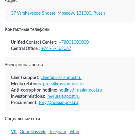
Адрес
37 Varshavskoe Shosse, Moscow, 131000, Russia
Контактные телефоны
Unified Contact Center:
:
+78001000000
Central Office:
:
+74959562067
Электронная почта
Client support:
client@russianpost.ru
Media relations:
press@russianpost.ru
Anti-corruption hotline:
hotline@russianpost.ru
Investor relations:
ir@russianpost.ru
Procurement:
torgi@russianpost.ru
Социальные сети
VK
Odnoklassniki
Telegram
Viber