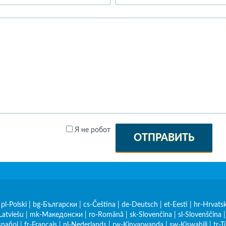
Я не робот
ОТПРАВИТЬ
|
pl-Polski
|
bg-Български
|
cs-Čeština
|
de-Deutsch
|
et-Eesti
|
hr-Hrvatsk
Latviešu
|
mk-Македонски
|
ro-Română
|
sk-Slovenčina
|
sl-Slovenščina
spañol
|
fr-Français
|
nl-Nederlands
|
rw-Kinyarwanda
|
sw-Kiswahili
|
tr-T