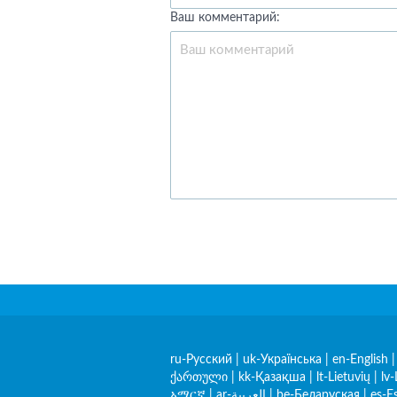
Ваш комментарий:
ru-Русский
|
uk-Українська
|
en-English
ქართული
|
kk-Қазақша
|
lt-Lietuvių
|
lv-
አማርኛ
|
ar-العربية
|
be-Беларуская
|
es-E