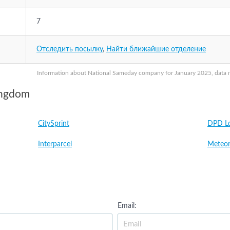
7
Отследить посылку
,
Найти ближайшие отделение
Information about National Sameday company for January 2025, data may
ingdom
CitySprint
DPD Lo
Interparcel
Meteor
Email: