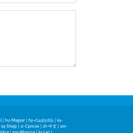
i
|
hu-Magyar
|
hy-Հայերեն
|
ka-
|
sq-Shqip
|
sr-Српски
|
zh-中文
|
am-
ürkçe
|
mn-Монгол
|
lo-Lao
|