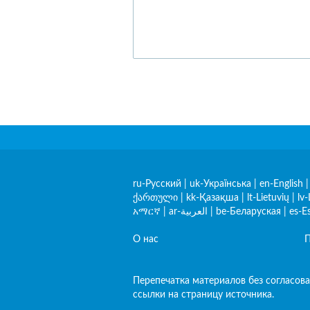
ru-Русский
|
uk-Українська
|
en-English
ქართული
|
kk-Қазақша
|
lt-Lietuvių
|
lv-
አማርኛ
|
ar-العربية
|
be-Беларуская
|
es-E
О нас
П
Перепечатка материалов без согласова
ссылки на страницу источника.