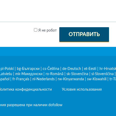
Я не робот
ОТПРАВИТЬ
|
pl-Polski
|
bg-Български
|
cs-Čeština
|
de-Deutsch
|
et-Eesti
|
hr-Hrvatsk
Latviešu
|
mk-Македонски
|
ro-Română
|
sk-Slovenčina
|
sl-Slovenščina
spañol
|
fr-Français
|
nl-Nederlands
|
rw-Kinyarwanda
|
sw-Kiswahili
|
tr-T
олитика конфиденциальности
Условия использования
ния разрешена при наличии dofollow