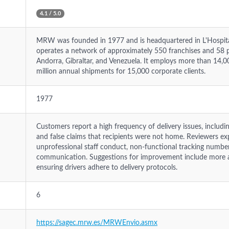
4.1 / 5.0
MRW was founded in 1977 and is headquartered in L'Hospita
operates a network of approximately 550 franchises and 58 pe
Andorra, Gibraltar, and Venezuela. It employs more than 14
million annual shipments for 15,000 corporate clients.
1977
Customers report a high frequency of delivery issues, includi
and false claims that recipients were not home. Reviewers exp
unprofessional staff conduct, non-functional tracking numbe
communication. Suggestions for improvement include more a
ensuring drivers adhere to delivery protocols.
6
https://sagec.mrw.es/MRWEnvio.asmx