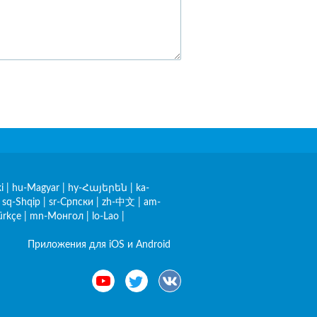
i
|
hu-Magyar
|
hy-Հայերեն
|
ka-
|
sq-Shqip
|
sr-Српски
|
zh-中文
|
am-
ürkçe
|
mn-Монгол
|
lo-Lao
|
Приложения для iOS и Android