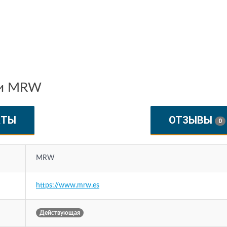
ии MRW
КТЫ
ОТЗЫВЫ
0
MRW
https://www.mrw.es
Действующая