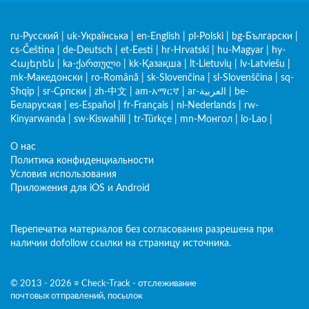
ru-Русский
|
uk-Українська
|
en-English
|
pl-Polski
|
bg-Български
|
cs-Čeština
|
de-Deutsch
|
et-Eesti
|
hr-Hrvatski
|
hu-Magyar
|
hy-
Հայերեն
|
ka-ქართული
|
kk-Қазақша
|
lt-Lietuvių
|
lv-Latviešu
|
mk-Македонски
|
ro-Română
|
sk-Slovenčina
|
sl-Slovenščina
|
sq-
Shqip
|
sr-Српски
|
zh-中文
|
am-አማርኛ
|
ar-العربية
|
be-
Беларуская
|
es-Español
|
fr-Français
|
nl-Nederlands
|
rw-
Kinyarwanda
|
sw-Kiswahili
|
tr-Türkçe
|
mn-Монгол
|
lo-Lao
|
О нас
Политика конфиденциальности
Условия использования
Приложения для iOS и Android
Перепечатка материалов без согласования разрешена при
наличии dofollow ссылки на страницу источника.
© 2013 - 2026 ≡ Check-Track - отслеживание
почтовых отправлений, посылок