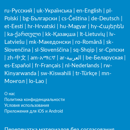
ru-Русский
|
uk-Українська
|
en-English
|
pl-
Polski
|
bg-Български
|
cs-Čeština
|
de-Deutsch
|
et-Eesti
|
hr-Hrvatski
|
hu-Magyar
|
hy-Հայերեն
|
ka-ქართული
|
kk-Қазақша
|
lt-Lietuvių
|
lv-
Latviešu
|
mk-Македонски
|
ro-Română
|
sk-
Slovenčina
|
sl-Slovenščina
|
sq-Shqip
|
sr-Српски
|
zh-中文
|
am-አማርኛ
|
ar-العربية
|
be-Беларуская
|
es-Español
|
fr-Français
|
nl-Nederlands
|
rw-
Kinyarwanda
|
sw-Kiswahili
|
tr-Türkçe
|
mn-
Монгол
|
lo-Lao
|
О нас
Политика конфиденциальности
Условия использования
Приложения для iOS и Android
Перепечатка материалов без согласования