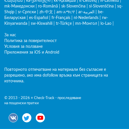
Հայերեն
|
ka-ქართული
|
kk-Қазақша
|
lt-Lietuvių
|
lv-Latviešu
|
mk-Македонски
|
ro-Română
|
sk-Slovenčina
|
sl-Slovenščina
|
sq-
Shqip
|
sr-Српски
|
zh-中文
|
am-አማርኛ
|
ar-العربية
|
be-
Беларуская
|
es-Español
|
fr-Français
|
nl-Nederlands
|
rw-
Kinyarwanda
|
sw-Kiswahili
|
tr-Türkçe
|
mn-Монгол
|
lo-Lao
|
За нас
Политика за поверителност
Условия за ползване
Приложения за iOS и Android
Повторното отпечатване на материали без съгласие е
разрешено, ако има dofollow връзка към страницата на
източника.
© 2013 - 2026 ≡ Check-Track - проследяване
на пощенски пратки