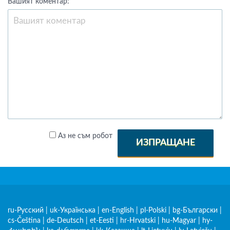
Вашият коментар:
Аз не съм робот
ИЗПРАЩАНЕ
ru-Русский
|
uk-Українська
|
en-English
|
pl-Polski
|
bg-Български
|
cs-Čeština
|
de-Deutsch
|
et-Eesti
|
hr-Hrvatski
|
hu-Magyar
|
hy-